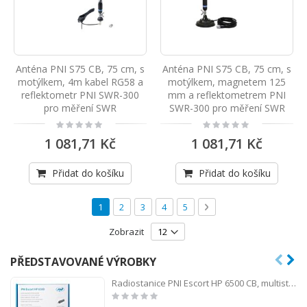
Anténa PNI S75 CB, 75 cm, s
Anténa PNI S75 CB, 75 cm, s
motýlkem, 4m kabel RG58 a
motýlkem, magnetem 125
reflektometr PNI SWR-300
mm a reflektometrem PNI
pro měření SWR
SWR-300 pro měření SWR
Rating:
Rating:
0%
0%
1 081,71 Kč
1 081,71 Kč
Přidat do košíku
Přidat do košíku
Stránka
Právě si prohlížíte stránku
Stránka
Stránka
Stránka
Stránka
Stránka
Následující
1
2
3
4
5
Zobrazit
PŘEDSTAVOVANÉ VÝROBKY
Radiostanice PNI Escort HP 6500 CB, multistandard, 4W, AM-FM, 12V, ASQ, RF Gain, zástrčka do zapalovače součástí balení AM/FM přepínač pouze v pásmu EU
Rating:
0%