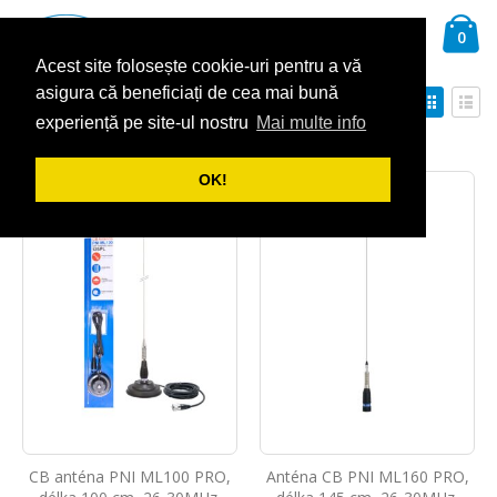
Přejít
Ca
na
Hledat
pol
0
obsah
Acest site folosește cookie-uri pentru a vă
asigura că beneficiați de cea mai bună
Nastavit
Zobra
Seřadit podle
sestupně
experiență pe site-ul nostru
Mai multe info
Mřížka
Sez
Zobrazit
OK!
CB anténa PNI ML100 PRO,
Anténa CB PNI ML160 PRO,