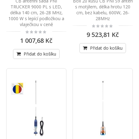
CB anténní sada PNI
Box 20 kusů CB PNI S9 antén
TRUCKER 9000 PL s LED,
s motýlem, délka hrotu 120
délka 140 cm, 26-28 MHz,
cm, bez kabelu, 600W, 26-
1000 W s lepící podložkou a
28MHz
vlaječkou v ceně
Rating:
0%
Rating:
9 523,81 Kč
0%
1 007,68 Kč
Přidat do košíku
Přidat do košíku