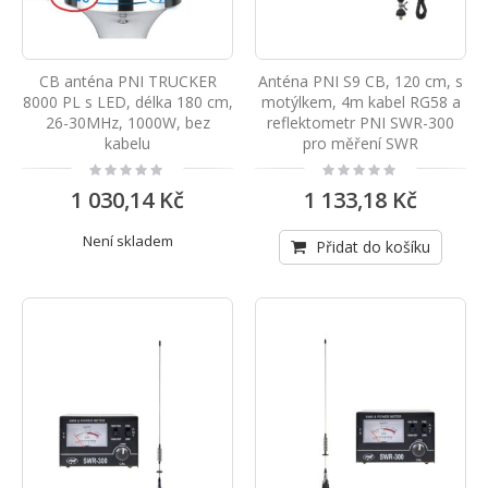
CB anténa PNI TRUCKER
Anténa PNI S9 CB, 120 cm, s
8000 PL s LED, délka 180 cm,
motýlkem, 4m kabel RG58 a
26-30MHz, 1000W, bez
reflektometr PNI SWR-300
kabelu
pro měření SWR
Rating:
Rating:
0%
0%
1 030,14 Kč
1 133,18 Kč
Není skladem
Přidat do košíku