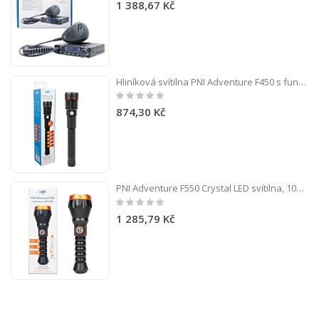
1 388,67 Kč
Hliníková svítilna PNI Adventure F450 s funkcí zaostřování a BOOST, 20W LED, 1500 lm až 450 m, IPX5, powerbanka s USB výstupem, nabíjení přes USB, baterie 4400 mAh součástí balení, výdrž 10 hodin nepřetržitě.
Rating:
0%
874,30 Kč
PNI Adventure F550 Crystal LED svítilna, 10W, hliník, 2500lm, až 700m, IPX6, baterie 4000mAh v ceně, nabíjení USB typu C
Rating:
0%
1 285,79 Kč