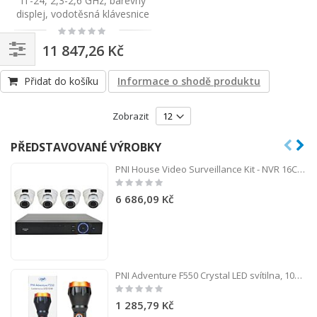
IT-24, 2,3-2,6 GHz, barevný
displej, vodotěsná klávesnice
Rating:
0%
11 847,26 Kč
Navigace
Přidat do košíku
Informace o shodě produktu
Zobrazit
PŘEDSTAVOVANÉ VÝROBKY
PNI House Video Surveillance Kit - NVR 16CH 1080P a 4 kamery IP2DOME 1080P varifokální
Rating:
0%
6 686,09 Kč
PNI Adventure F550 Crystal LED svítilna, 10W, hliník, 2500lm, až 700m, IPX6, baterie 4000mAh v ceně, nabíjení USB typu C
Rating:
0%
1 285,79 Kč