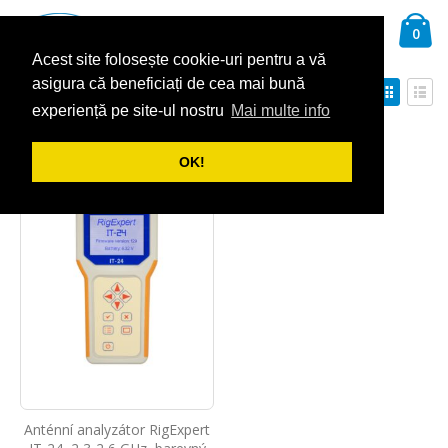
Přejít
Ca
na
Hledat
pol
0
obsah
Acest site folosește cookie-uri pentru a vă
asigura că beneficiați de cea mai bună
Nastavit
Zobra
Seřadit podle
sestupně
experiență pe site-ul nostru
Mai multe info
Mřížka
Sez
Zobrazit
OK!
Anténní analyzátor RigExpert