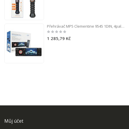
Přehrávač MP5 Clementine 9545 1DIN, 4palcový displej, 50 Wx4, Bluetooth, FM rádio, SD a USB, 2 RCA video IN / OUT
Rating:
0%
1 285,79 Kč
Můj účet