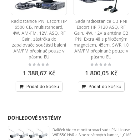
CB
Radiostanice PNI Escort HP
Sada radiostanice CB PNI
C
i
6500 CB, multistandard,
Escort HP 7120 ASQ, RF
s
M-
4W, AM-FM, 12V, ASQ, RF
Gain, 4W, 12V a anténa CB
n
Gain, zástrčka do
PNI Extra 48 s přiloženým
2
zapalovače součástí balení
magnetem, 45cm, SWR 1.0
AM/FM přepínač pouze v
AM/FM přepínané pouze v
pásmu EU
pásmu EU
Rating:
Rating:
0%
0%
1 388,67 Kč
1 800,05 Kč
Přidat do košíku
Přidat do košíku
DOHLEDOVÉ SYSTÉMY
Balíček Video monitorovací sada PNI House
WiFi550 NVR a 8 bezdrátových kamer, 1,0 MP