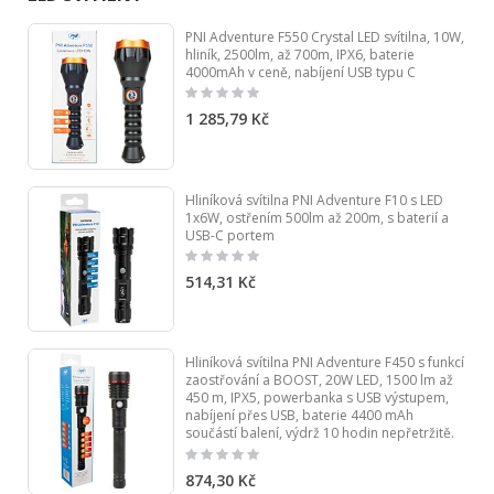
PNI Adventure F550 Crystal LED svítilna, 10W,
hliník, 2500lm, až 700m, IPX6, baterie
4000mAh v ceně, nabíjení USB typu C
Rating:
0%
1 285,79 Kč
Hliníková svítilna PNI Adventure F10 s LED
1x6W, ostřením 500lm až 200m, s baterií a
USB-C portem
Rating:
0%
514,31 Kč
Hliníková svítilna PNI Adventure F450 s funkcí
zaostřování a BOOST, 20W LED, 1500 lm až
450 m, IPX5, powerbanka s USB výstupem,
nabíjení přes USB, baterie 4400 mAh
součástí balení, výdrž 10 hodin nepřetržitě.
Rating:
0%
874,30 Kč