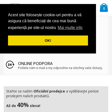
Přejít
Ca
na
Hledat
pol
0
obsah
Acest site folosește cookie-uri pentru a vă
asigura că beneficiați de cea mai bună
RYCHLÉ ODESLÁNÍ
experiență pe site-ul nostru
Mai multe info
Objednané produkty budete mít za pár dní.
OK!
ZÁRUKA VRÁCENÍ PENĚZ
100% záruka vrácení peněz.
ONLINE PODPORA
Pošlete nám e-mail a my odpovíme na všechny vaše dotazy.
Staňte se naším
Oficiální prodejce
a vydělávejte peníze
prodejem našich produktů.
40%
Až do
sleva!