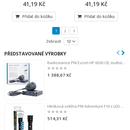
41,19 Kč
41,19 Kč
Přidat do košíku
Přidat do košíku
Stránka
Právě si prohlížíte stránku
Stránka
Stránka
Následující
1
2
Zobrazit
PŘEDSTAVOVANÉ VÝROBKY
Radiostanice PNI Escort HP 6500 CB, multistandard, 4W, AM-FM, 12V, ASQ, RF Gain, zástrčka do zapalovače součástí balení AM/FM přepínač pouze v pásmu EU
Rating:
0%
1 388,67 Kč
Hliníková svítilna PNI Adventure F10 s LED 1x6W, ostřením 500lm až 200m, s baterií a USB-C portem
Rating:
0%
514,31 Kč