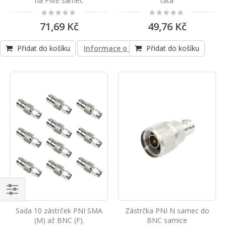
na FME samec
tata
Rating:
Rating:
0%
0%
71,69 Kč
49,76 Kč
Přidat do košíku
Informace o shodě produktu
Přidat do košíku
Navigace
Sada 10 zástrček PNI SMA
Zástrčka PNI N samec do
(M) až BNC (F).
BNC samice