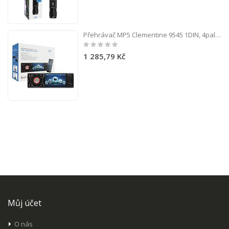
Přehrávač MP5 Clementine 9545 1DIN, 4palcový displej, 50 Wx4, Bluetooth, FM rádio, SD a USB, 2 RCA video IN / OUT
Rating:
0%
1 285,79 Kč
Můj účet
O nás