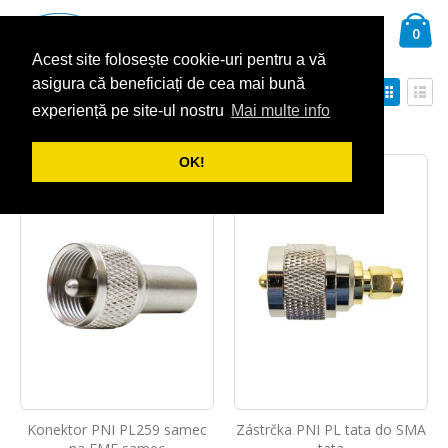
Přejít
Ca
na
Hledat
pol
0
obsah
Acest site folosește cookie-uri pentru a vă
asigura că beneficiați de cea mai bună
Nastavit
Zobra
Seřadit podle
sestupně
experiență pe site-ul nostru
Mai multe info
Mřížka
Sez
Zobrazit
OK!
Konektor PNI PL259 samec
Zástrčka PNI PL tata do SMA