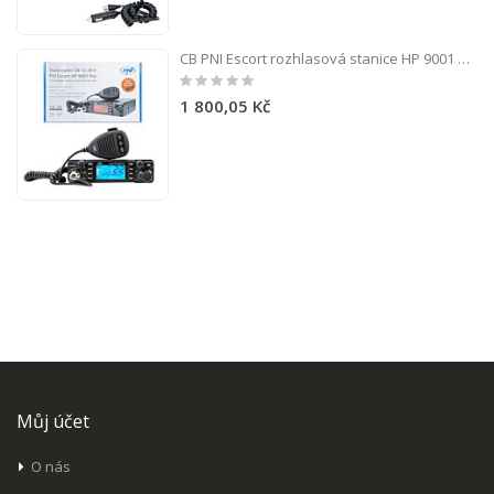
CB PNI Escort rozhlasová stanice HP 9001 PRO ASQ nastavitelná, AM-FM, 12V / 24V, 4W, skenování, duální sledování, ANL, vícebarevný displej
Rating:
0%
1 800,05 Kč
Můj účet
O nás