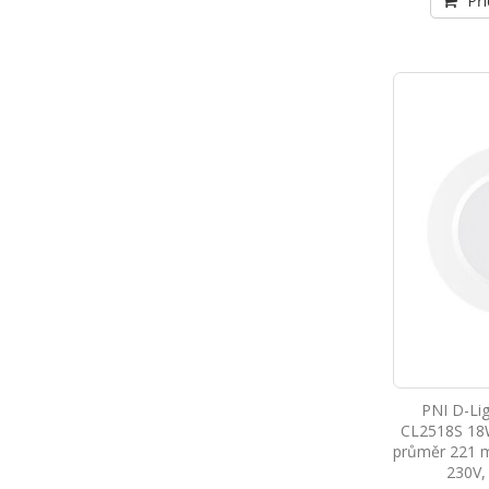
Při
PNI D-Lig
CL2518S 18W
průměr 221 m
230V, 