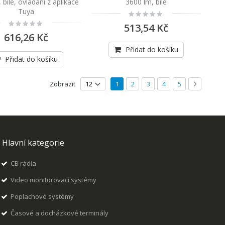
 bílé, ovládání z aplikace
3600 lm, bílé
Tuya
Rating:
0%
Rating:
513,54 Kč
0%
616,26 Kč
Přidat do košíku
Přidat do košíku
Stránka
Právě si prohlížíte stránku
Stránka
Stránka
Stránka
Stránka
Stránka
Následují
Zobrazit
1
2
3
4
5
Hlavní kategorie
CB rádia
Video monitorovací systémy
Poplachové systémy
Časové a docházkové terminály