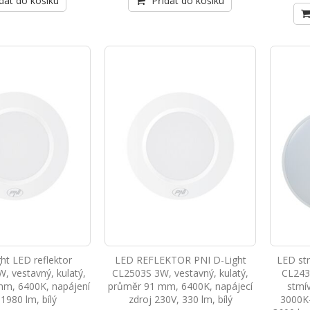
dat do košíku
Přidat do košíku
ht LED reflektor
LED REFLEKTOR PNI D-Light
LED str
, vestavný, kulatý,
CL2503S 3W, vestavný, kulatý,
CL243
m, 6400K, napájení
průměr 91 mm, 6400K, napájecí
stmív
1980 lm, bílý
zdroj 230V, 330 lm, bílý
3000K-