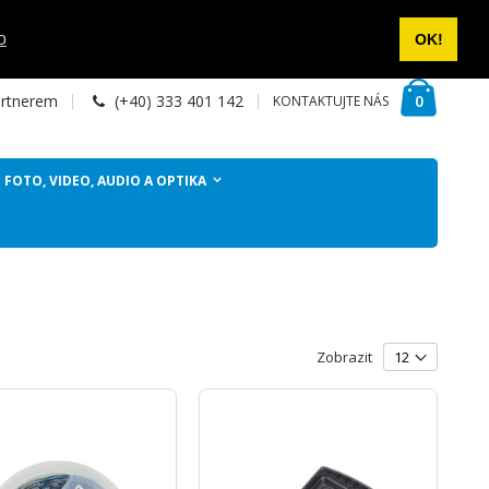
NAPIŠTE NÁM
PŘIHLÁSIT SE
VYTVOŘIT ÚČET
o
OK!
Cart
položky
0
artnerem
(+40) 333 401 142
KONTAKTUJTE NÁS
FOTO, VIDEO, AUDIO A OPTIKA
Zobrazit