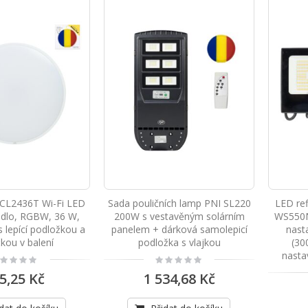
 CL2436T Wi-Fi LED
Sada pouličních lamp PNI SL220
LED re
tidlo, RGBW, 36 W,
200W s vestavěným solárním
WS550N
s lepící podložkou a
panelem + dárková samolepicí
nast
čkou v balení
podložka s vlajkou
(30
nastav
ting:
Rating:
%
0%
5,25 Kč
1 534,68 Kč