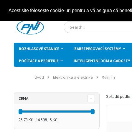
Přejít
Acest site folosește cookie-uri pentru a vă asigura că benef
na
obsah
Hledat
ROZHLASOVÉ STANICE
ZABEZPEČOVACÍ SYSTÉMY
POČÍTAČE A PERIFERIE
INTELIGENTNÍ DŮM A GADGETY
Elektronika a elektrika
Úvod
Svítidla
Seřadit podle
CENA
25,73 Kč - 14 598,15 Kč