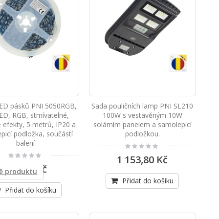
CB PNI Escort rozhlasová stanice HP 9001 PRO ASQ nastavitelná, AM-FM, 12V / 24V, 4W, skenování, duální sledování, ANL, vícebarevný displej
Sada radiostanice CB PNI Escort HP 7120 ASQ, RF Gain, 4W, 12V a anténa CB PNI Extra 48 s přiloženým magnetem, 45cm, SWR 1.0 AM/FM přepínané pouze v pásmu EU
LED pásků PNI 5050RGB,
Sada pouličních lamp PNI SL210
ED, RGB, stmívatelné,
100W s vestavěným 10W
é efekty, 5 metrů, IP20 a
solárním panelem a samolepicí
picí podložka, součástí
podložkou.
Přenosná radiostanice CB PNI Escort HP 62, multi standardní, 4W, 12V, AM-FM, 5-stupňová nastavitelná ASQ, 9-úrovňová RF zesílení, duální sledování, skenování, zámek
balení
Rating:
0%
Rating:
1 153,80 Kč
0%
528,80 Kč
ě produktu
Přidat do košíku
Přidat do košíku