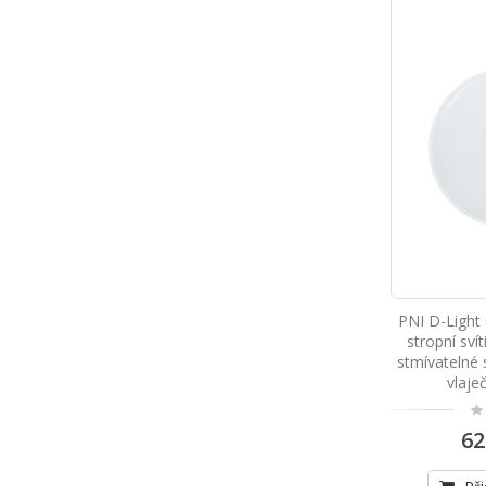
PNI D-Light
stropní sví
stmívatelné 
vlaje
Ra
0
62