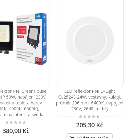
flektor PNI GreenHouse
LED reflektor PNI D-Light
P 50W, napájení 230V,
CL2524S 24W, vestavný, kulatý,
avitelná teplota barev
průměr 296 mm, 6400K, napájení
00K, 4000K, 6500K),
230V, 2640 lm, bílý
itelná intenzita světla
Rating:
0%
Rating:
205,30 Kč
0%
380,90 Kč