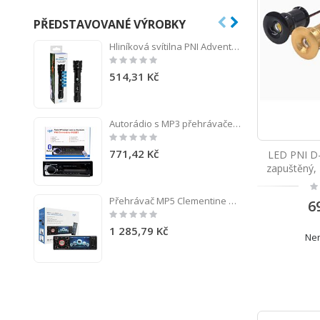
PŘEDSTAVOVANÉ VÝROBKY
Hliníková svítilna PNI Adventure F10 s LED 1x6W, ostřením 500lm až 200m, s baterií a USB-C portem
Rating:
0%
514,31 Kč
Autorádio s MP3 přehrávačem PNI Clementine 8428BT 4x45w 1 DIN s SD, USB, AUX, RCA a Bluetooth 12V
Rating:
0%
771,42 Kč
LED PNI D-
zapuštěný, 
Ra
0
Přehrávač MP5 Clementine 9545 1DIN, 4palcový displej, 50 Wx4, Bluetooth, FM rádio, SD a USB, 2 RCA video IN / OUT
6
Rating:
0%
1 285,79 Kč
Nen