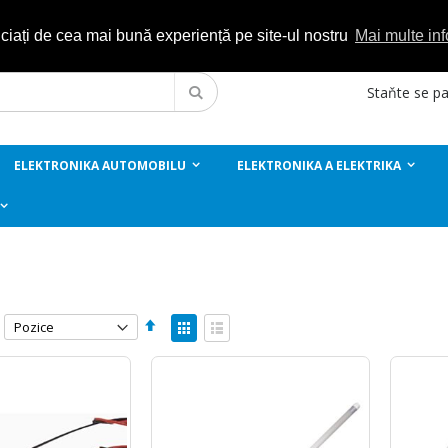
iciați de cea mai bună experiență pe site-ul nostru
Mai multe inf
Staňte se p
Hledat
ELEKTRONIKA AUTOMOBILU
ELEKTRONIKA A ELEKTRIKA
Nastavit
Zobrazení
sestupně
Mřížka
Seznam