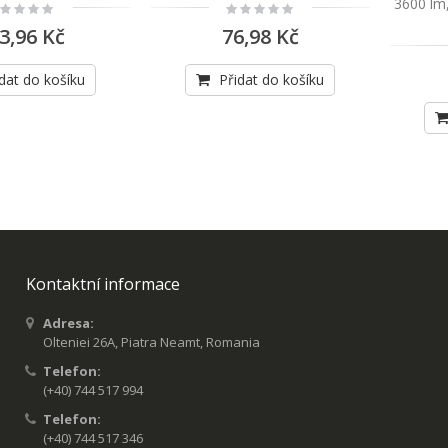
3600 lm,
ting:
Rating:
%
0%
3,96 Kč
76,98 Kč
dat do košíku
Přidat do košíku
Kontaktní informace
Adresa:
Olteniei 26A, Piatra Neamt, Romania
Telefon:
(+40) 744 517 994
Telefon:
(+40) 744 517 346