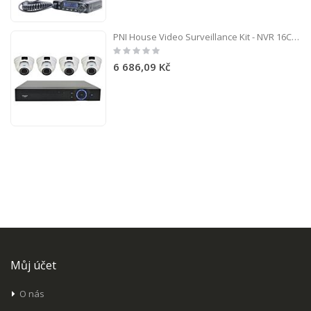
PNI House Video Surveillance Kit - NVR 16CH 1080P a 4 kamery IP2DOME 1080P varifokální
Rating:
0%
6 686,09 Kč
Můj účet
O nás