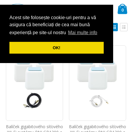
Přejít
Ca
na
Hledat
pol
0
obsah
Acest site folosește cookie-uri pentru a vă
asigura că beneficiați de cea mai bună
Nastavit
Zobra
Seřadit podle
sestupně
experiență pe site-ul nostru
Mai multe info
Mřížka
Sez
Zobrazit
OK!
Balíček gigabitového síťového
Balíček gigabitového síťového