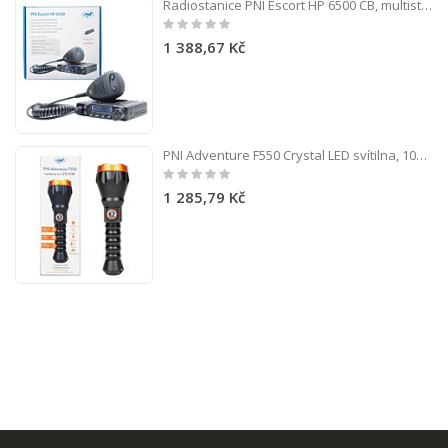
Radiostanice PNI Escort HP 6500 CB, multistandard, 4W, AM-FM, 12V, ASQ, RF Gain, zástrčka do zapalovače součástí balení AM/FM přepínač pouze v pásmu EU
Rating:
0%
1 388,67 Kč
PNI Adventure F550 Crystal LED svítilna, 10W, hliník, 2500lm, až 700m, IPX6, baterie 4000mAh v ceně, nabíjení USB typu C
Rating:
0%
1 285,79 Kč