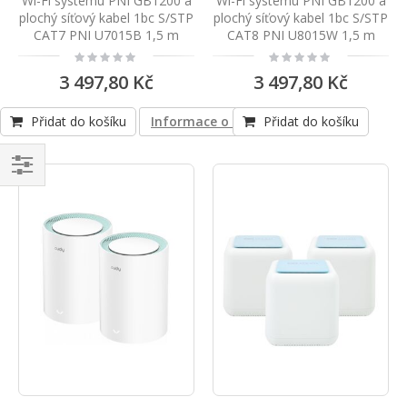
Wi-Fi systému PNI GB1200 a
Wi-Fi systému PNI GB1200 a
plochý síťový kabel 1bc S/STP
plochý síťový kabel 1bc S/STP
CAT7 PNI U7015B 1,5 m
CAT8 PNI U8015W 1,5 m
Rating:
Rating:
0%
0%
3 497,80 Kč
3 497,80 Kč
Přidat do košíku
Informace o shodě produktu
Přidat do košíku
Navigace