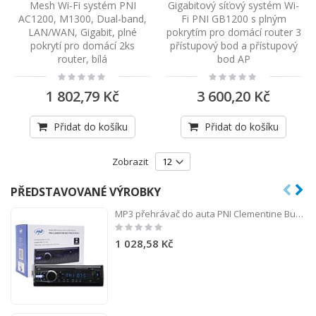
Mesh Wi-Fi systém PNI
Gigabitový síťový systém Wi-
AC1200, M1300, Dual-band,
Fi PNI GB1200 s plným
LAN/WAN, Gigabit, plné
pokrytím pro domácí router 3
pokrytí pro domácí 2ks
přístupový bod a přístupový
router, bílá
bod AP
Rating:
Rating:
0%
0%
1 802,79 Kč
3 600,20 Kč
Přidat do košíku
Přidat do košíku
Zobrazit
PŘEDSTAVOVANÉ VÝROBKY
MP3 přehrávač do auta PNI Clementine Bus Truck 8524BT RDS 4x45w 12V / 24V 1 DIN s SD, USB, AUX, RCA a Bluetooth
Rating:
0%
1 028,58 Kč