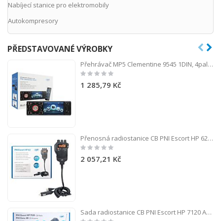
Nabíjecí stanice pro elektromobily
Autokompresory
PŘEDSTAVOVANÉ VÝROBKY
Přehrávač MP5 Clementine 9545 1DIN, 4palcový displej, 50 Wx4, Bluetooth, FM rádio, SD a USB, 2 RCA video IN / OUT
Rating:
0%
1 285,79 Kč
Přenosná radiostanice CB PNI Escort HP 62, multi standardní, 4W, 12V, AM-FM, 5-stupňová nastavitelná ASQ, 9-úrovňová RF zesílení, duální sledování, skenování, zámek
Rating:
0%
2 057,21 Kč
Sada radiostanice CB PNI Escort HP 7120 ASQ, RF Gain, 4W, 12V a anténa CB PNI Extra 48 s přiloženým magnetem, 45cm, SWR 1.0 AM/FM přepínané pouze v pásmu EU
Rating: