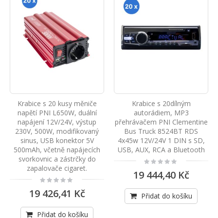
Krabice s 20 kusy měniče
Krabice s 20dílným
napětí PNI L650W, duální
autorádiem, MP3
napájení 12V/24V, výstup
přehrávačem PNI Clementine
230V, 500W, modifikovaný
Bus Truck 8524BT RDS
sinus, USB konektor 5V
4x45w 12V/24V 1 DIN s SD,
500mAh, včetně napájecích
USB, AUX, RCA a Bluetooth
svorkovnic a zástrčky do
Rating:
0%
zapalovače cigaret.
19 444,40 Kč
Rating:
0%
19 426,41 Kč
Přidat do košíku
Přidat do košíku