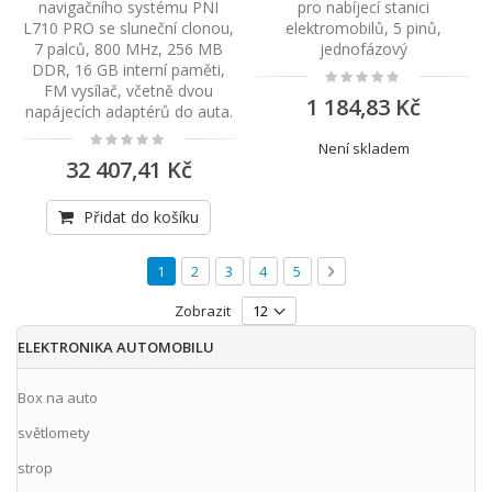
navigačního systému PNI
pro nabíjecí stanici
L710 PRO se sluneční clonou,
elektromobilů, 5 pinů,
7 palců, 800 MHz, 256 MB
jednofázový
DDR, 16 GB interní paměti,
Rating:
0%
FM vysílač, včetně dvou
1 184,83 Kč
napájecích adaptérů do auta.
Rating:
Není skladem
0%
32 407,41 Kč
Přidat do košíku
Stránka
Právě si prohlížíte stránku
Stránka
Stránka
Stránka
Stránka
Stránka
Následující
1
2
3
4
5
Zobrazit
ELEKTRONIKA AUTOMOBILU
Box na auto
světlomety
strop