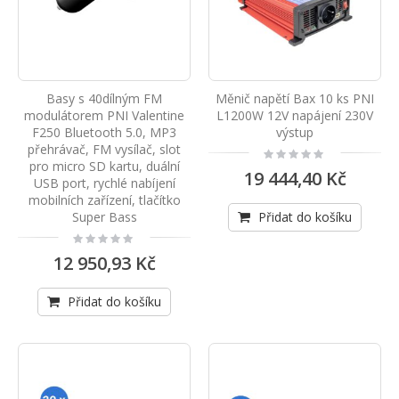
Basy s 40dílným FM
Měnič napětí Bax 10 ks PNI
modulátorem PNI Valentine
L1200W 12V napájení 230V
F250 Bluetooth 5.0, MP3
výstup
přehrávač, FM vysílač, slot
Rating:
0%
pro micro SD kartu, duální
19 444,40 Kč
USB port, rychlé nabíjení
mobilních zařízení, tlačítko
Super Bass
Přidat do košíku
Rating:
0%
12 950,93 Kč
Přidat do košíku