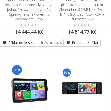
nabíječky PNI KW3 16A, 3,5
20dílným rádiem, MP3
kW, pro elektromobily, 230 V,
přehrávačem do auta PNI
jednofázová, kabel typu 2 s
Clementine 8428BT 4x45w 1
5pinovým konektorem, s
DIN s SD, USB, AUX, RCA a
časovačem, IP66
Bluetooth 12V
Rating:
Rating:
0%
0%
14 444,44 Kč
14 814,77 Kč
Přidat do košíku
Informace o shodě produktu
Přidat do košíku