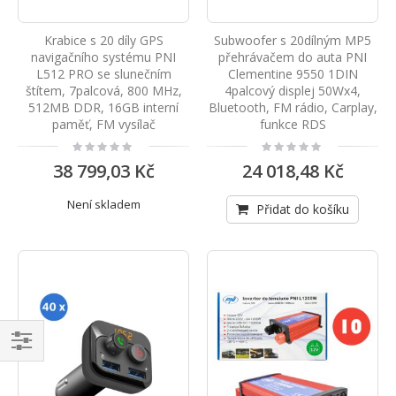
Krabice s 20 díly GPS
Subwoofer s 20dílným MP5
navigačního systému PNI
přehrávačem do auta PNI
L512 PRO se slunečním
Clementine 9550 1DIN
štítem, 7palcová, 800 MHz,
4palcový displej 50Wx4,
512MB DDR, 16GB interní
Bluetooth, FM rádio, Carplay,
paměť, FM vysílač
funkce RDS
Rating:
Rating:
0%
0%
38 799,03 Kč
24 018,48 Kč
Není skladem
Přidat do košíku
Navigace