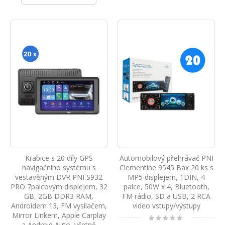
Krabice s 20 díly GPS
Automobilový přehrávač PNI
navigačního systému s
Clementine 9545 Bax 20 ks s
vestavěným DVR PNI S932
MP5 displejem, 1DIN, 4
PRO 7palcovým displejem, 32
palce, 50W x 4, Bluetooth,
GB, 2GB DDR3 RAM,
FM rádio, SD a USB, 2 RCA
Androidem 13, FM vysílačem,
video vstupy/výstupy
Mirror Linkem, Apple Carplay
Rating:
0%
a Android Auto, včetně