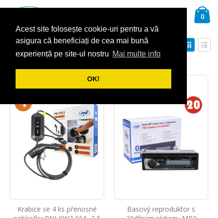
Přejít
Ca
na
Hledat
pol
0
obsah
Acest site folosește cookie-uri pentru a vă
asigura că beneficiați de cea mai bună
Nastavit
Zobra
Seřadit podle
sestupně
experiență pe site-ul nostru
Mai multe info
Mřížka
Sez
Zobrazit
OK!
Krabice se 4 ks přenosné
Basový reproduktor s